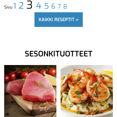
3
2
4
1
5
6
7
8
Sivu
KAIKKI RESEPTIT »
SESONKITUOTTEET