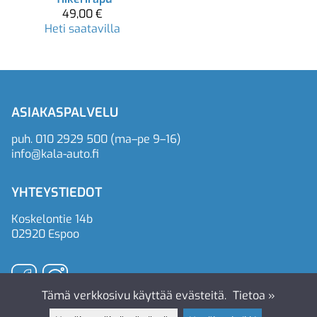
49,00 €
Heti saatavilla
ASIAKASPALVELU
puh.
010 2929 500
(ma–pe 9–16)
info@kala-auto.fi
YHTEYSTIEDOT
Koskelontie 14b
02920 Espoo
Tämä verkkosivu käyttää evästeitä.
Tietoa »