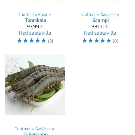
Tuotteet
‪»
Kalat
‪»
Tuotteet
‪»
Äyriäiset
‪»
Tonnikala
Scampi
97,99 €
38,00 €
Heti saatavilla
Heti saatavilla
☆
☆
☆
☆
☆
☆
☆
☆
☆
☆
(3)
(8)
Tuotteet
‪»
Äyriäiset
‪»
Tiikerirapu