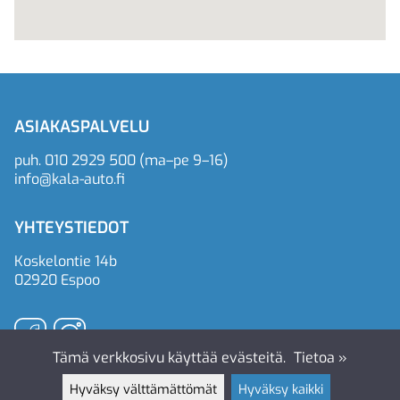
ASIAKASPALVELU
puh.
010 2929 500
(ma–pe 9–16)
info@kala-auto.fi
YHTEYSTIEDOT
Koskelontie 14b
02920 Espoo
Tämä verkkosivu käyttää evästeitä.
Tietoa »
Hyväksy välttämättömät
Hyväksy kaikki