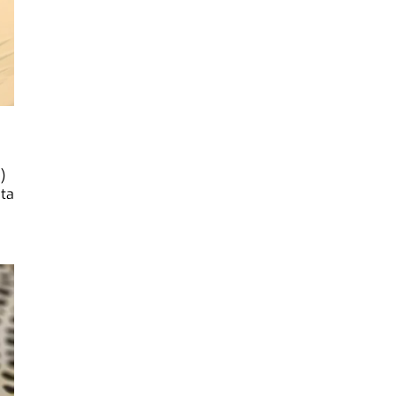
)
ita