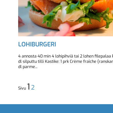
LOHIBURGERI
4 annosta 40 min 4 lohipihviä tai 2 lohen filepalaa P
dl silputtu tilli Kastike: 1 prk Crème fraîche (ransk
dl parme...
1
2
Sivu