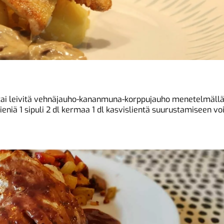
 (tai leivitä vehnäjauho-kananmuna-korppujauho menetelmällä
ieniä 1 sipuli 2 dl kermaa 1 dl kasvislientä suurustamiseen vo