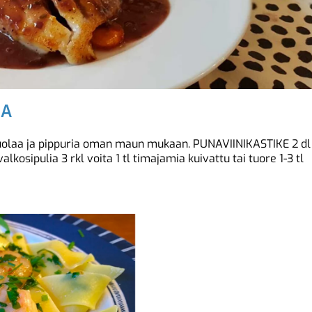
SA
 Suolaa ja pippuria oman maun mukaan. PUNAVIINIKASTIKE 2 dl
valkosipulia 3 rkl voita 1 tl timajamia kuivattu tai tuore 1-3 tl