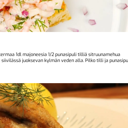
kermaa 1dl majoneesia 1/2 punasipuli tilliä sitruunamehua
iivilässä juoksevan kylmän veden alla. Pilko tilli ja punasipu