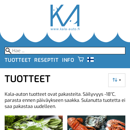
TUOTTEET
RESEPTIT
INFO
TUOTTEET
▼
Kala-auton tuotteet ovat pakasteita. Säilyvyys -18°C,
parasta ennen päiväykseen saakka. Sulanutta tuotetta ei
saa pakastaa uudelleen.