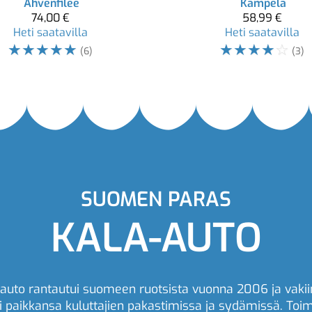
Ahvenfilee
Kampela
74,00 €
58,99 €
Heti saatavilla
Heti saatavilla
☆
☆
☆
☆
☆
☆
☆
☆
☆
☆
(6)
(3)
SUOMEN PARAS
KALA-AUTO
auto rantautui suomeen ruotsista vuonna 2006 ja vakii
i paikkansa kuluttajien pakastimissa ja sydämissä. To