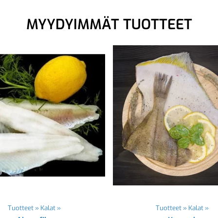
MYYDYIMMÄT TUOTTEET
Tuotteet
‪»
Kalat
‪»
Tuotteet
‪»
Kalat
‪»