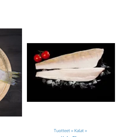
Tuotteet
‪»
Kalat
‪»