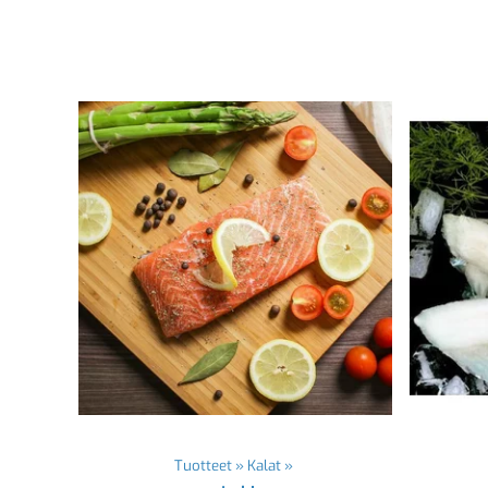
Tuotteet
‪»
Kalat
‪»