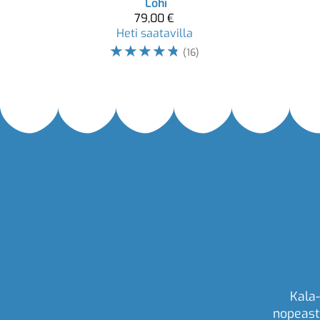
Lohi
79,00 €
Heti saatavilla
☆
☆
☆
☆
☆
(16)
Kala-
nopeast