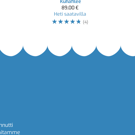
Kuhafilee
89,00 €
Heti saatavilla
☆
☆
☆
☆
☆
(4)
nnutti
imitamme