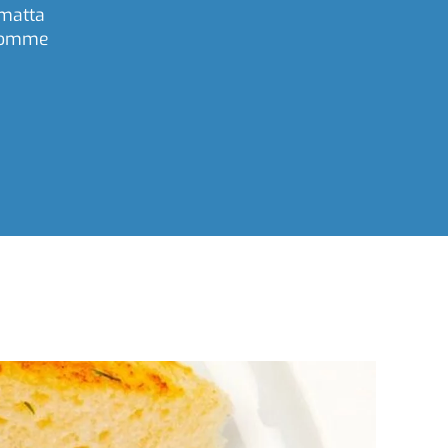
amatta
tuomme