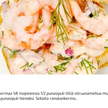
kermaa 1dl majoneesia 1/2 punasipuli tilliä sitruunamehua m
a punasipuli hienoksi. Sekoita ranskankerma...