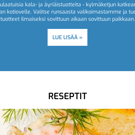
ulaatuisia kala- ja äyriäistuotteita - kylmäketjun katke
an kotiovelle. Valitse runsaasta valikoimastamme ja 
tuotteet ilmaiseksi sovittuun aikaan sovittuun paikkaan.
LUE LISÄÄ »
RESEPTIT