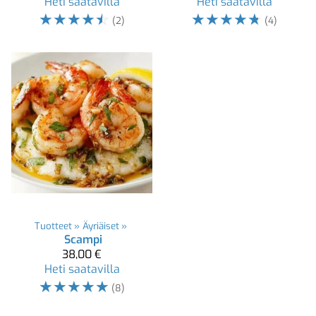
Heti saatavilla
Heti saatavilla
☆
☆
☆
☆
☆
☆
☆
☆
☆
☆
(2)
(4)
Tuotteet
‪»
Äyriäiset
‪»
Scampi
38,00 €
Heti saatavilla
☆
☆
☆
☆
☆
(8)