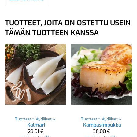
TUOTTEET, JOITA ON OSTETTU USEIN
TÄMÄN TUOTTEEN KANSSA
Tuotteet
‪»
Äyriäiset
‪»
Tuotteet
‪»
Äyriäiset
‪»
Kalmari
Kampasimpukka
23,01 €
38,00 €