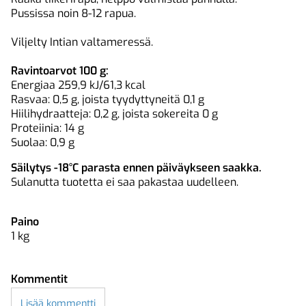
Pussissa noin 8-12 rapua.
Viljelty Intian valtameressä.
Ravintoarvot 100 g:
Energiaa 259,9 kJ/61,3 kcal
Rasvaa: 0,5 g, joista tyydyttyneitä 0,1 g
Hiilihydraatteja: 0,2 g, joista sokereita 0 g
Proteiinia: 14 g
Suolaa: 0,9 g
Säilytys -18°C parasta ennen päiväykseen saakka.
Sulanutta tuotetta ei saa pakastaa uudelleen.
Paino
1
kg
Kommentit
Lisää kommentti