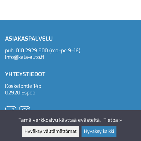
ASIAKASPALVELU
puh.
010 2929 500
(ma–pe 9–16)
info@kala-auto.fi
YHTEYSTIEDOT
Koskelontie 14b
02920 Espoo
Tämä verkkosivu käyttää evästeitä.
Tietoa »
Hyväksy välttämättömät
Hyväksy kaikki