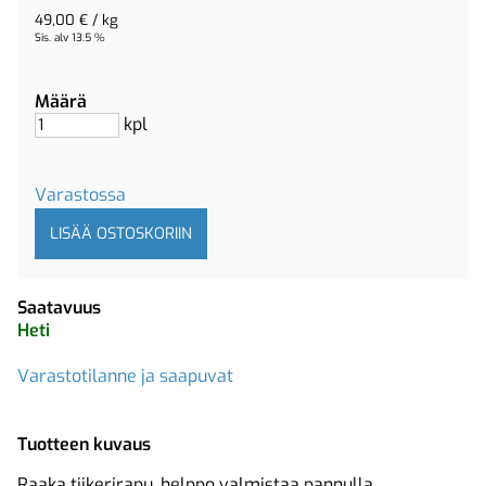
49,00 € / kg
Sis. alv 13.5 %
Määrä
kpl
Varastossa
Saatavuus
Heti
Varastotilanne ja saapuvat
Tuotteen kuvaus
Raaka tiikerirapu, helppo valmistaa pannulla.