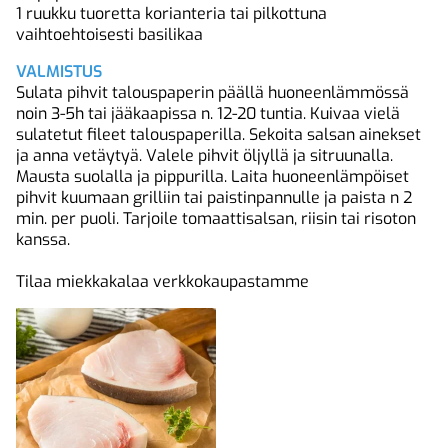
1 ruukku tuoretta korianteria tai pilkottuna
vaihtoehtoisesti basilikaa
VALMISTUS
Sulata pihvit talouspaperin päällä huoneenlämmössä
noin 3-5h tai jääkaapissa n. 12-20 tuntia. Kuivaa vielä
sulatetut fileet talouspaperilla. Sekoita salsan ainekset
ja anna vetäytyä. Valele pihvit öljyllä ja sitruunalla.
Mausta suolalla ja pippurilla. Laita huoneenlämpöiset
pihvit kuumaan grilliin tai paistinpannulle ja paista n 2
min. per puoli. Tarjoile tomaattisalsan, riisin tai risoton
kanssa.
Tilaa miekkakalaa verkkokaupastamme