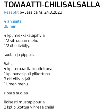
TOMAATTI-CHILISALSALLA
Reseptit
by Jessica M., 24.9.2020
4 annosta
25 min
4 kpl miekkakalapihviä
1/2 sitruunan mehu
1/2 dl oliiviöljyä
suolaa ja pippuria
Salsa:
4 kpl tomaattia kuutioituna
1 kpl punasipuli pilkottuna
3 rkl oliiviöljyä
1 limen mehu
ripaus suolaa
iloisesti mustapippuria
2 kpl pilkottua vihreää chiliä