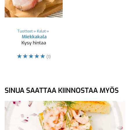
Tuotteet
‪»
Kalat
‪»
Miekkakala
Kysy hintaa
☆
☆
☆
☆
☆
(1)
SINUA SAATTAA KIINNOSTAA MYÖS