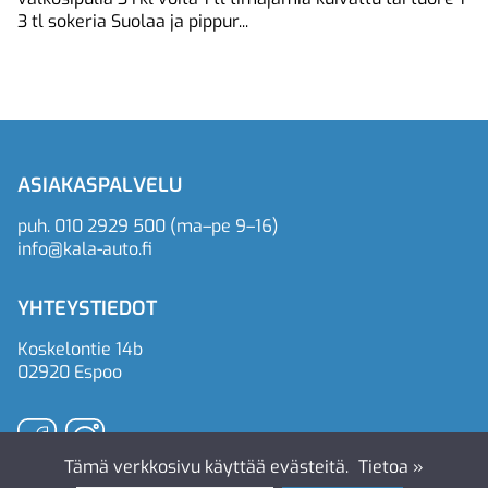
3 tl sokeria Suolaa ja pippur...
ASIAKASPALVELU
puh.
010 2929 500
(ma–pe 9–16)
info@kala-auto.fi
YHTEYSTIEDOT
Koskelontie 14b
02920 Espoo
Tämä verkkosivu käyttää evästeitä.
Tietoa »