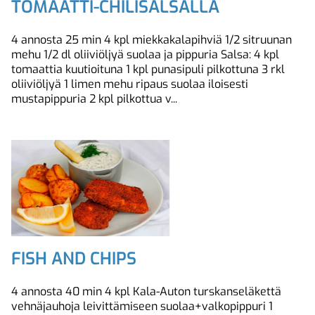
TOMAATTI-CHILISALSALLA
4 annosta 25 min 4 kpl miekkakalapihviä 1/2 sitruunan
mehu 1/2 dl oliiviöljyä suolaa ja pippuria Salsa: 4 kpl
tomaattia kuutioituna 1 kpl punasipuli pilkottuna 3 rkl
oliiviöljyä 1 limen mehu ripaus suolaa iloisesti
mustapippuria 2 kpl pilkottua v...
FISH AND CHIPS
4 annosta 40 min 4 kpl Kala-Auton turskanseläkettä
vehnäjauhoja leivittämiseen suolaa+valkopippuri 1