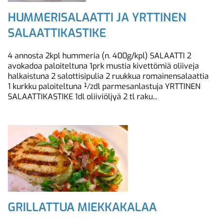
HUMMERISALAATTI JA YRTTINEN
SALAATTIKASTIKE
4 annosta 2kpl hummeria (n. 400g/kpl) SALAATTI 2
avokadoa paloiteltuna 1prk mustia kivettömiä oliiveja
halkaistuna 2 salottisipulia 2 ruukkua romainensalaattia
1 kurkku paloiteltuna ½dl parmesanlastuja YRTTINEN
SALAATTIKASTIKE 1dl oliiviöljyä 2 tl raku...
GRILLATTUA MIEKKAKALAA