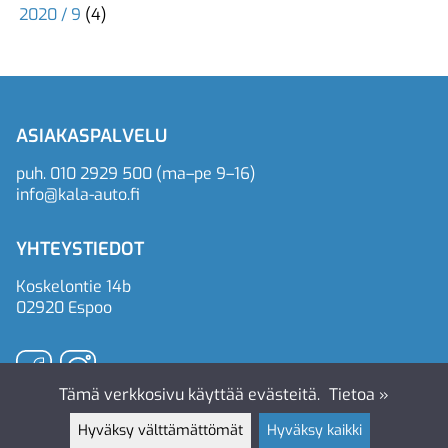
2020 / 9
(4)
ASIAKASPALVELU
puh.
010 2929 500
(ma–pe 9–16)
info@kala-auto.fi
YHTEYSTIEDOT
Koskelontie 14b
02920 Espoo
Tämä verkkosivu käyttää evästeitä.
Tietoa »
Hyväksy välttämättömät
Hyväksy kaikki