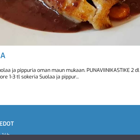
SA
olaa ja pippuria oman maun mukaan. PUNAVIINIKASTIKE 2 dl Pun
ore 1-3 tl sokeria Suolaa ja pippur...
IEDOT
e 14b