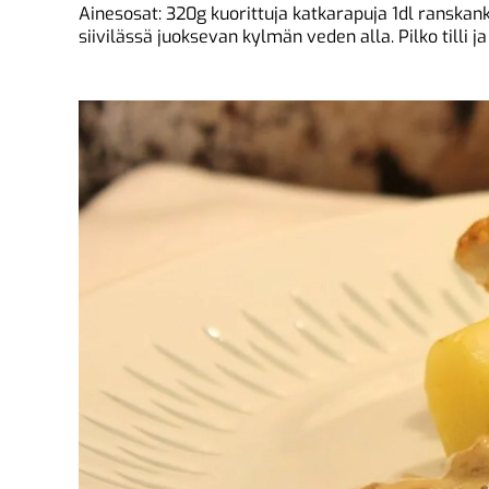
Ainesosat: 320g kuorittuja katkarapuja 1dl ranskan
siivilässä juoksevan kylmän veden alla. Pilko tilli j