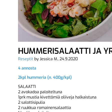
HUMMERISALAATTI JA Y
Reseptit
by Jessica M., 24.9.2020
4 annosta
2kpl hummeria (n. 400g/kpl)
SALAATTI
2 avokadoa paloiteltuna
1prk mustia kivettömiä oliiveja halkaistuna
2 salottisipulia
2 ruukkua romainensalaattia