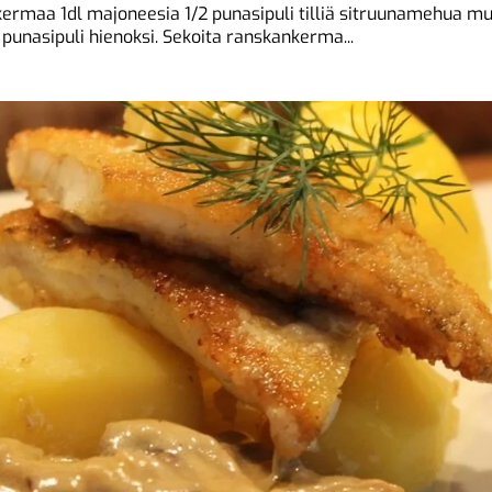
kermaa 1dl majoneesia 1/2 punasipuli tilliä sitruunamehua m
a punasipuli hienoksi. Sekoita ranskankerma...