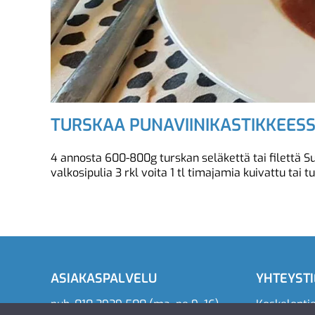
TURSKAA PUNAVIINIKASTIKKEES
4 annosta 600-800g turskan seläkettä tai filettä Su
valkosipulia 3 rkl voita 1 tl timajamia kuivattu tai tu
ASIAKASPALVELU
YHTEYST
puh.
010 2929 500
(ma–pe 9–16)
Koskelonti