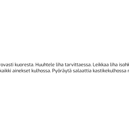
vasti kuoresta. Huuhtele liha tarvittaessa. Leikkaa liha isohko
aikki ainekset kulhossa. Pyöräytä salaattia kastikekulhossa ni