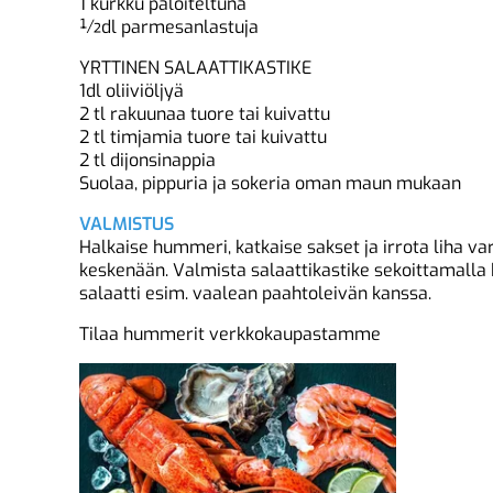
1 kurkku paloiteltuna
½dl parmesanlastuja
YRTTINEN SALAATTIKASTIKE
1dl oliiviöljyä
2 tl rakuunaa tuore tai kuivattu
2 tl timjamia tuore tai kuivattu
2 tl dijonsinappia
Suolaa, pippuria ja sokeria oman maun mukaan
VALMISTUS
Halkaise hummeri, katkaise sakset ja irrota liha varo
keskenään. Valmista salaattikastike sekoittamalla k
salaatti esim. vaalean paahtoleivän kanssa.
Tilaa hummerit verkkokaupastamme