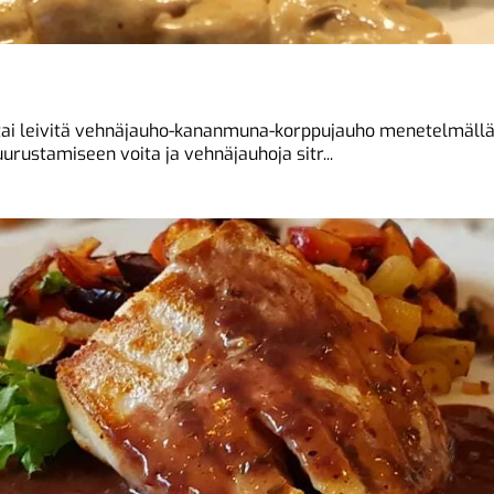
(tai leivitä vehnäjauho-kananmuna-korppujauho menetelmällä) 
uurustamiseen voita ja vehnäjauhoja sitr...