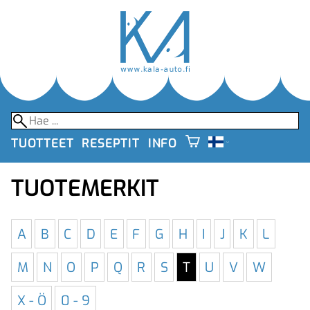
TUOTTEET
RESEPTIT
INFO
TUOTEMERKIT
A
B
C
D
E
F
G
H
I
J
K
L
M
N
O
P
Q
R
S
T
U
V
W
X - Ö
0 - 9