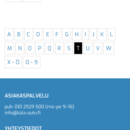
A
B
C
D
E
F
G
H
I
J
K
L
M
N
O
P
Q
R
S
T
U
V
W
X - Ö
0 - 9
ASIAKASPALVELU
puh.
010 2929 500
(ma–pe 9–16)
info@kala-auto.fi
YHTEYSTIEDOT