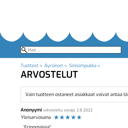
Tuotteet
‪»
Äyriäiset
‪»
Sinisimpukka
‪»
ARVOSTELUT
Vain tuotteen ostaneet asiakkaat voivat antaa tä
Anonyymi
vahvistettu ostaja, 2.8.2022
☆
☆
☆
☆
☆
Yleisarvosana
Erinomaisia!