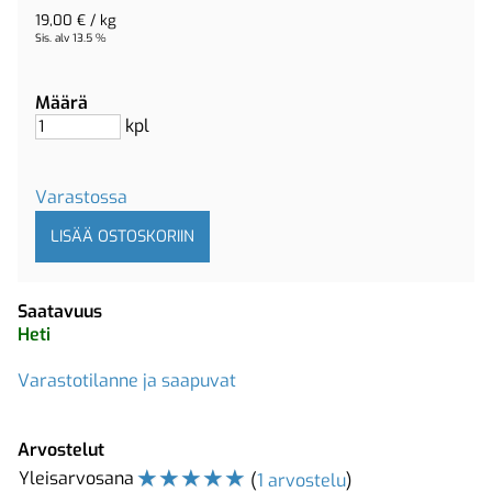
19,00 € / kg
Sis. alv 13.5 %
Määrä
kpl
Varastossa
Saatavuus
Heti
Varastotilanne ja saapuvat
Arvostelut
☆
☆
☆
☆
☆
Yleisarvosana
(
1 arvostelu
)