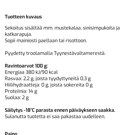
Tuotteen kuvaus
Sekoitus sisältää mm. mustekalaa, sinisimpukoita ja
katkarapuja.
Sopii mainiosti paellaan tai risottoon.
Pyydetty troolamalla Tyynestävaltamerestä.
Ravintoarvot 100 g:
Energiaa 380 kJ/90 kcal
Rasvaa: 2,2 g, joista tyydyttyneitä 0,3 g
Hiilihydraatteja: 0 g, joista sokereita 0 g
Proteiinia: 14 g
Suolaa: 2 g
Säilytys -18°C parasta ennen päiväykseen saakka.
Sulanutta tuotetta ei saa pakastaa uudelleen.
Paino