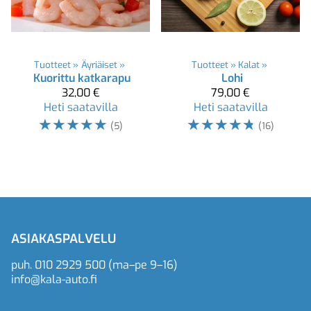
Tuotteet
‪»
Äyriäiset
‪»
Tuotteet
‪»
Kalat
‪»
Kuorittu katkarapu
Lohi
32,00 €
79,00 €
Heti saatavilla
Heti saatavilla
☆
☆
☆
☆
☆
☆
☆
☆
☆
☆
(5)
(16)
ASIAKASPALVELU
puh.
010 2929 500
(ma–pe 9–16)
info@kala-auto.fi