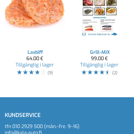
Laxbiff
Grill-MIX
64,00 €
99,00 €
Tillgänglig i lager
Tillgänglig i lager
☆
☆
☆
☆
☆
☆
☆
☆
☆
☆
(9)
(2)
KUNDSERVICE
tfn
010 2929 500
(mån.–fre. 9–16)
info@kala-auto.fi