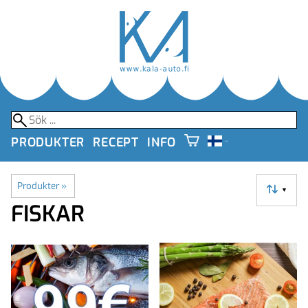
PRODUKTER
RECEPT
INFO
Produkter
‪»
▼
FISKAR